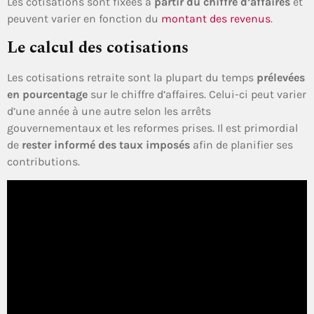
Les cotisations sont fixées à
partir du chiffre d’affaires
et
peuvent varier en fonction du
montant des revenus
.
Le calcul des cotisations
Les cotisations retraite sont la plupart du temps
prélevées
en pourcentage
sur le chiffre d’affaires. Celui-ci peut varier
d’une année à une autre selon les arrêts
gouvernementaux et les reformes prises. Il est primordial
de
rester informé des taux imposés
afin de planifier ses
contributions.