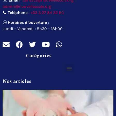
✉️
Email
:
contact@nouvelleecole.org
|
admin@nouvelleecole.org
📞
Téléphone
:
+33 3 27 84 32 80
🕒
Horaires d’ouverture
:
Lundi – Vendredi : 8h30 – 18h00
Catégories
Nos articles