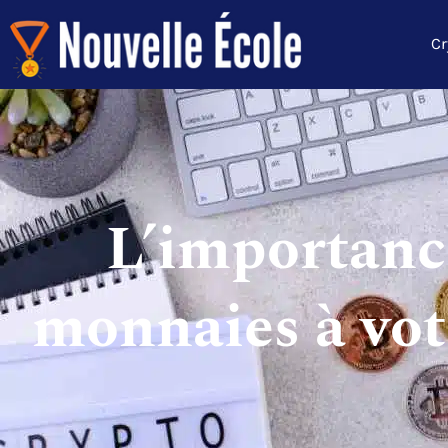
Cr
L’importance
monnaies à votr