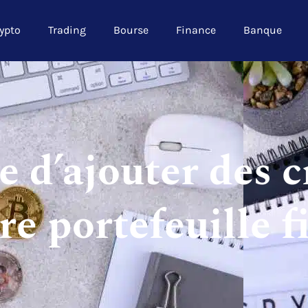
ypto
Trading
Bourse
Finance
Banque
 d’ajouter des c
e portefeuille f