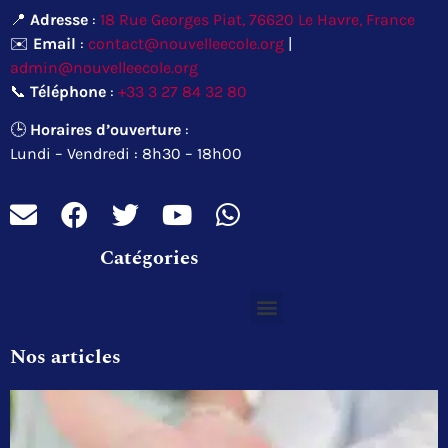
📍
Adresse
:
18 Rue Georges Piat, 76620 Le Havre, France
✉️
Email
:
contact@nouvelleecole.org
|
admin@nouvelleecole.org
📞
Téléphone
:
+33 3 27 84 32 80
🕒
Horaires d’ouverture
:
Lundi – Vendredi : 8h30 – 18h00
Catégories
Nos articles